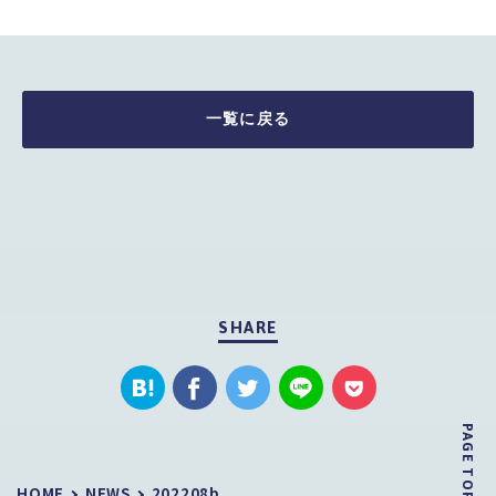
一覧に戻る
SHARE
PAGE TOP
HOME
NEWS
202208b