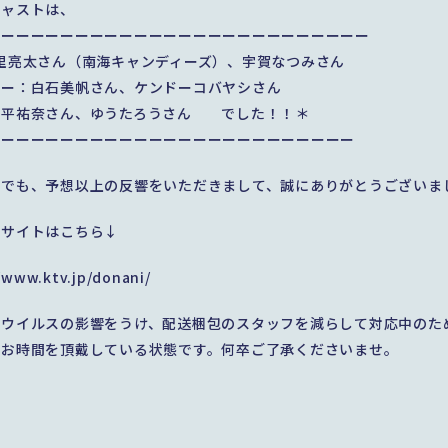
キャストは、
ーーーーーーーーーーーーーーーーーーーーーーーーーー
里亮太さん（南海キャンディーズ）、宇賀なつみさん
ラー：白石美帆さん、ケンドーコバヤシさん
：平祐奈さん、ゆうたろうさん でした！！＊
ーーーーーーーーーーーーーーーーーーーーーーーーー
トでも、予想以上の反響をいただきまして、誠にありがとうございま
のサイトはこちら↓
/www.ktv.jp/donani/
ナウイルスの影響をうけ、配送梱包のスタッフを減らして対応中のた
でお時間を頂戴している状態です。何卒ご了承くださいませ。