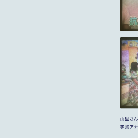
山里さ
宇賀ア