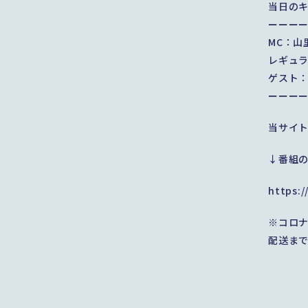
当日の
ーーー
MC：山
レギュ
ゲスト
ーーー
当サイ
↓番組
https:/
※コロ
配送ま