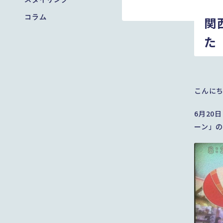
コラム
関
た
こんにち
6月20
ーン」