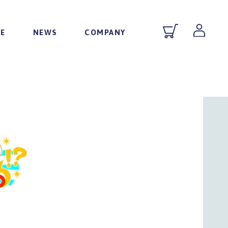
DE
NEWS
COMPANY
配送・送料について
お知らせ
TOPメッセージ
ト
お支払い方法
メディア掲載情報
沿革
活
特定商取引法に基づく表示
スタイリング
ストーリー
返品・不良品について
コラム
採用情報
お問い合わせ
会社概要